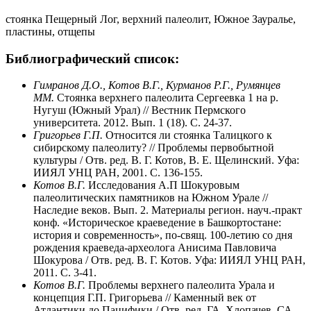
стоянка Пещерный Лог, верхний палеолит, Южное Зауралье,
пластины, отщепы
Библиографический список:
Гимранов Д.О., Котов В.Г., Курманов Р.Г., Румянцев
ММ.
Стоянка верхнего палеолита Сергеевка 1 на р.
Нугуш (Южный Урал) // Вест­ник Пермского
университета. 2012. Вып. 1 (18). С. 24-37.
Григорьев Г.П.
Относится ли стоянка Та­лицкого к
сибирскому палеолиту? // Проблемы первобытной
культуры / Отв. ред. В. Г. Котов,
B. Е. Щелинский. Уфа:
ИИЯЛ УНЦ РАН, 2001.
C. 136-155.
Котов В.Г.
Исследования А.П Шокуровым
палеолитических памятников на Южном Урале //
Наследие веков. Вып. 2. Материалы регион. науч.-практ
конф. «Историческое краеведение в Башкортостане:
история и современность», по-свящ. 100-летию со дня
рождения краеведа-архе­олога Анисима Павловича
Шокурова / Отв. ред. В. Г. Котов. Уфа: ИИЯЛ УНЦ РАН,
2011. С. 3-41.
Котов В.Г.
Проблемы верхнего палеолита Урала и
концепция Г.П. Григорьева // Камен­ный век от
Атлантики до Пацифики / Отв. ред. ГА. Хлопачев, СА.