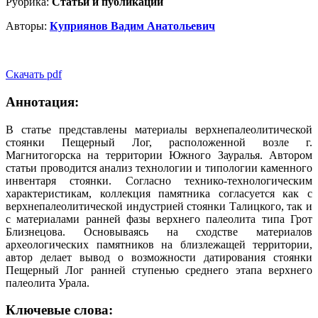
Рубрика:
Статьи и публикации
Авторы:
Куприянов Вадим Анатольевич
Скачать pdf
Аннотация:
В статье представлены материалы верхнепалеолитической
стоянки Пещерный Лог, расположен­ной возле г.
Магнитогорска на территории Южного Зауралья. Автором
статьи проводится анализ технологии и типологии каменного
инвентаря стоянки. Согласно технико-технологическим
характе­ристикам, коллекция памятника согласуется как с
верхнепалеолитической индустрией стоянки Талицкого, так и
с материалами ранней фазы верхнего палеолита типа Грот
Близнецова. Основываясь на сходстве материалов
археологических памятников на близлежащей территории,
автор делает вы­вод о возможности датирования стоянки
Пещерный Лог ранней ступенью среднего этапа верхнего
палеолита Урала.
Ключевые слова: