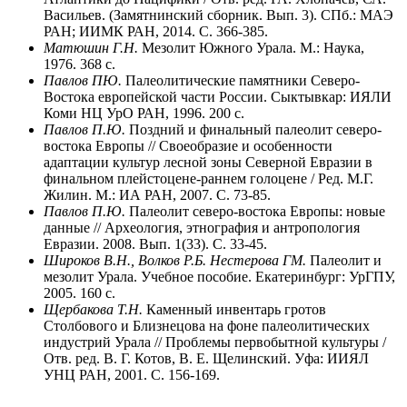
Васильев. (Замятнинский сборник. Вып. 3). СПб.: МАЭ
РАН; ИИМК РАН, 2014. С. 366-385.
Матюшин Г.Н.
Мезолит Южного Урала. М.: Наука,
1976. 368 с.
Павлов ПЮ.
Палеолитические памятники Северо-
Востока европейской части России. Сык­тывкар: ИЯЛИ
Коми НЦ УрО РАН, 1996. 200 с.
Павлов П.Ю.
Поздний и финальный палео­лит северо-
востока Европы // Своеобразие и осо­бенности
адаптации культур лесной зоны Север­ной Евразии в
финальном плейстоцене-раннем голоцене / Ред. М.Г.
Жилин. М.: ИА РАН, 2007. С. 73-85.
Павлов П.Ю.
Палеолит северо-востока Ев­ропы: новые
данные // Археология, этногра­фия и антропология
Евразии. 2008. Вып. 1(33). С. 33-45.
Широков В.Н., Волков Р.Б. Нестерова ГМ.
Палеолит и
мезолит Урала. Учебное пособие. Екатеринбург: УрГПУ,
2005. 160 с.
Щербакова Т.Н.
Каменный инвентарь гротов
Столбового и Близнецова на фоне палеолитиче­ских
индустрий Урала // Проблемы первобытной культуры /
Отв. ред. В. Г. Котов, В. Е. Щелин­ский. Уфа: ИИЯЛ
УНЦ РАН, 2001. С. 156-169.