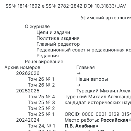
ISSN: 1814-1692
eISSN: 2782-2842
DOI: 10.31833/UAV
Уфимский археологи
О журнале
Цели и задачи
Политика издания
Главный редактор
Редакционный совет и редакционная к
Редакция
Рецензирование
Архив номеров
Главная
2026
2026
→
Том 26 № 1
Наши авторы
Том 26 № 2
→
2025
2025
Турецкий Михаил Алек
Том 25 № 4
Турецкий Михаил Александ
Том 25 № 3
кандидат исторических нау
Том 25 № 2
Том 25 № 1
ORCID:
0000-0001-6169-015
2024
2024
Место работы:
Российская 
Том 24, № 1
П.В. Алабина»