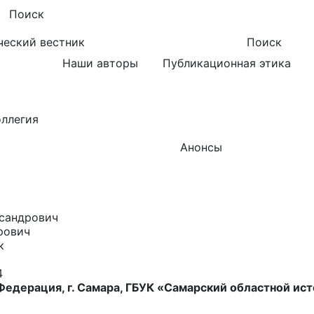
Поиск
ческий вестник
Поиск
Наши авторы
Публикационная этика
оллегия
Анонсы
сандрович
рович
к
4
Федерация, г. Самара, ГБУК «Самарский областной ис