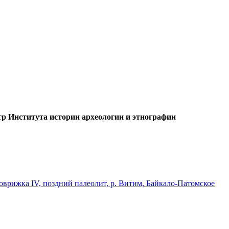
тр Института истории археологии и этнографии
оврижка IV, поздний палеолит, р. Витим, Байкало-Патомское