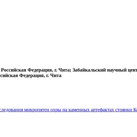
 Российская Федерация, г. Чита; Забайкальский научный цен
сийская Федерация, г. Чита
исследования микропятен охры на каменных артефактах стоянки К