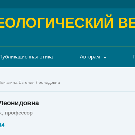
ЕОЛОГИЧЕСКИЙ В
Публикационная этика
Авторам
Лычагина Евгения Леонидовна
 Леонидовна
к, профессор
14