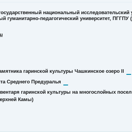
государственный национальный исследовательский у
й гуманитарно-педагогический университет, ПГГПУ 
u
мятника гаринской культуры Чашкинское озеро II
ита Среднего Предуралья
вентаря гаринской культуры на многослойных посе
Верхней Камы)