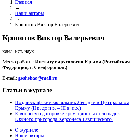
Главная
→
Наши авторы
→
Кропотов Виктор Валерьевич
Кропотов Виктор Валерьевич
канд. ист. наук
Место работы:
Институт археологии Крыма (Российская
Федерация, г. Симферополь)
E-mail:
goshshaa@mail.ru
Статьи в журнале
Позднескифский могильник Левадки в Центральном
Крыму (II в. до н.э. – III в. н.э.)
К вопросу о датировке кремационных площадок
Южного пригорода Херсонеса Таврического
О журнале
Наши авторы