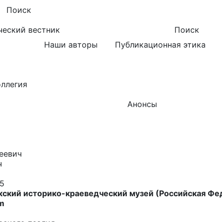
Поиск
ческий вестник
Поиск
Наши авторы
Публикационная этика
оллегия
Анонсы
еевич
ч
5
ский историко-краеведческий музей (Российская Фед
m