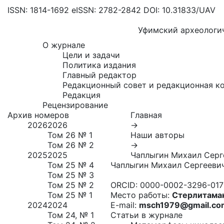
ISSN: 1814-1692
eISSN: 2782-2842
DOI: 10.31833/UAV
Уфимский археологи
О журнале
Цели и задачи
Политика издания
Главный редактор
Редакционный совет и редакционная к
Редакция
Рецензирование
Архив номеров
Главная
2026
2026
→
Том 26 № 1
Наши авторы
Том 26 № 2
→
2025
2025
Чаплыгин Михаил Серг
Том 25 № 4
Чаплыгин Михаил Сергееви
Том 25 № 3
Том 25 № 2
ORCID:
0000-0002-3296-017
Том 25 № 1
Место работы:
Стерлитамак
2024
2024
E-mail:
msch1979@gmail.co
Том 24, № 1
Статьи в журнале