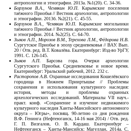
антропологии и этнографии. 2013а. №1(20). C. 34-36.
Борзунов В.А., Чемякин Ю.П.
Карымские поселения
таёжного Приобья // Вестник археологии, антропологии
и этнографии. 2013б. №2(21). С. 45-55.
Борзунов В.А., Чемякин Ю.П.
Карымские могильники
таёжного Приобья // Вестник археологии, антропологии
и этнографии. 2014. №2(25). С. 64-70.
Зыков А.П., Морозов В.М., Терехова Л.М., Фёдорова Н.В.
Сургутское Приобье в эпоху средневековья // ВАУ. Вып.
20 / Отв. ред. В.Т. Ковалёва. Екатеринбург: Изд-во УрГУ,
1991. С. 126-145.
Зыков А.П.
Барсова гора. Очерки археологии
Сургутского Приобья. Средневековье и новое время.
Екатеринбург: Уральский рабочий, 2012. 232 с.
Расторопов А.В.
Охранные исследования Кошелёвского
городища в Нижнем Прииртышье // Проблемы
сохранения и использования культурного наследия:
история, методы и проблемы охранных
археологических исследований. Материалы VII науч.-
практ. конф. «Сохранение и изучение недвижимого
культурного наследия Ханты-Мансийского автономного
округа – Югры», посвящ. 90-летию со дня рождения
В.Ф. Генинга (Нефтеюганск, 14-16 мая 2014) / Отв. ред.
Г. П. Визгалов, О. В. Кардаш. Екатеринбург –
Нефтеюганск – Ханты-Мансийск: Магеллан, 2014а. С.