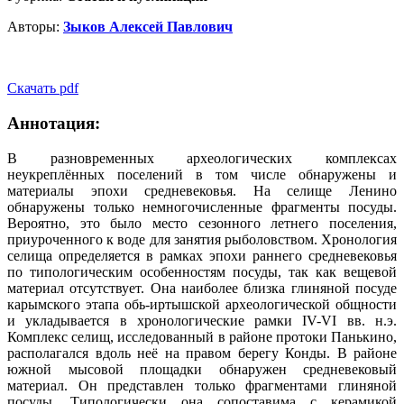
Авторы:
Зыков Алексей Павлович
Скачать pdf
Аннотация:
В разновременных археологических комплексах
неукреплённых поселений в том числе обнаружены и
материалы эпохи средневековья. На селище Ленино
обнаружены только немногочисленные фрагменты посуды.
Вероятно, это было место сезонного летнего поселения,
приуроченного к воде для занятия рыболовством. Хронология
селища определяется в рамках эпохи раннего средневековья
по типологическим особенностям посуды, так как вещевой
материал отсутствует. Она наиболее близка глиняной посуде
карымского этапа обь-иртышской археологической общности
и укладывается в хронологические рамки IV-VI вв. н.э.
Комплекс селищ, исследованный в районе протоки Панькино,
располагался вдоль неё на правом берегу Конды. В районе
южной мысовой площадки обнаружен средневековый
материал. Он представлен только фрагментами глиняной
посуды. Типологически она сопоставима с керамикой