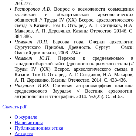
269-277.
Расторопов А.В.
Вопрос о возможности совмещения
кулайской и обь-иртышской археологических
общностей // Труды IV (XX) Всерос. археологического
съезда в Казани. Том II. Отв. ред. А. Г. Ситдиков, Н.А.
Макаров, А. П. Деревянко. Казань: Отечество, 2014б. С.
384-386.
Чемякин Ю.П.
Барсова гора. Очерки археологии
Сургутского Приобья. Древность. Сургут – Омск:
Омский дом печати, 2008. 224 с.
Чемякин Ю.П.
Переход к средневековью в
западносибирской тайге (древности карымского этапа) //
Труды IV (XX) Всерос. археологического съезда в
Казани. Том II. Отв. ред. А. Г. Ситдиков, Н.А. Макаров,
А. П. Деревянко. Казань: Отечество, 2014. С. 433-436.
Чикунова И.Ю.
Глиняная антропоморфная пластика
средневекового Зауралья // Вестник археологии,
антропологии и этнографии. 2014. №2(25). С. 54-63.
Скачать pdf
О журнале
Наши авторы
Публикационная этика
Авторам