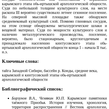
карымского этапа обь-иртышской археологической общности.
Судя по небольшой толщине культурного слоя, на месте
раскопа III вероятно существовало летнее сезонное поселение.
На северной мысовой площадке также обнаружен
средневековый культурный слой. Помимо глиняных сосудов,
на этом селище обнаружены металлургические шлаки и
вещевой материал. Судя по мощности культурного слоя и
наличию металлургического производства, поселение,
вероятно, было стационарным, круглогодичным и
принадлежало населению кинтусовского этапа обь-
иртышской археологической общности конца I – начала II тыс.
н.э.
Ключевые слова:
тайга Западной Сибири, бассейн р. Конды, средние века,
карымский и кинтусовский этапы обь-иртышской
археологической общности
Библиографический список:
Борзунов В.А., Чемякин Ю.П.
Карымские памятники
таёжного Приобья. История изучения, хронология,
территория распространения // Вестник археологии,