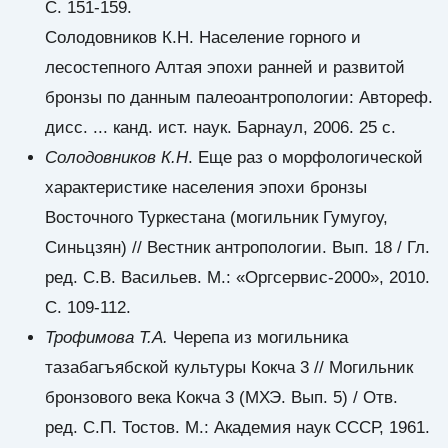
С. 151-159.
Солодовников К.Н. Население горного и
лесостепного Алтая эпохи ранней и развитой
бронзы по данным палеоантропологии: Автореф.
дисс. ... канд. ист. наук. Барнаул, 2006. 25 с.
Солодовников К.Н
. Еще раз о морфологической
характеристике населения эпохи бронзы
Восточного Туркестана (могильник Гумугоу,
Синьцзян) // Вестник антропологии. Вып. 18 / Гл.
ред. С.В. Васильев. М.: «Оргсервис-2000», 2010.
С. 109-112.
Трофимова Т.А.
Черепа из могильника
тазабагъябской культуры Кокча 3 // Могильник
бронзового века Кокча 3 (МХЭ. Вып. 5) / Отв.
ред. С.П. Тостов. М.: Академия наук СССР, 1961.