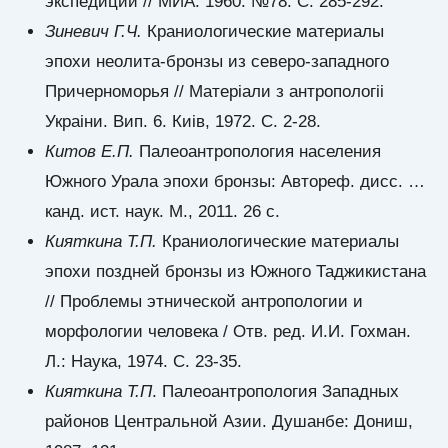
экспедиции // МИА. 1960. №78. С. 285-292.
Зиневич Г.Ч.
Краниологические материалы
эпохи неолита-бронзы из северо-западного
Причерноморья // Матерiали з антропологii
Украiни. Вип. 6. Киiв, 1972. С. 2-28.
Китов Е.П.
Палеоантропология населения
Южного Урала эпохи бронзы: Автореф. дисс. …
канд. ист. наук. М., 2011. 26 с.
Кияткина Т.П.
Краниологические материалы
эпохи поздней бронзы из Южного Таджикистана
// Проблемы этнической антропологии и
морфологии человека / Отв. ред. И.И. Гохман.
Л.: Наука, 1974. С. 23-35.
Кияткина Т.П
. Палеоантропология Западных
районов Центральной Азии. Душанбе: Дониш,