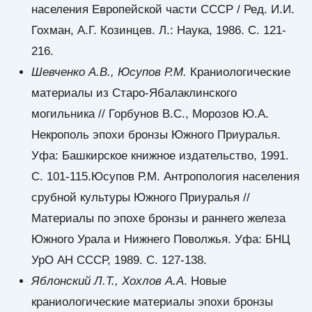
населения Европейской части СССР / Ред. И.И.
Гохман, А.Г. Козинцев. Л.: Наука, 1986. С. 121-
216.
Шевченко А.В., Юсупов Р.М.
Краниологические
материалы из Старо-Ябалаклинского
могильника // Горбунов В.С., Морозов Ю.А.
Некрополь эпохи бронзы Южного Приуралья.
Уфа: Башкирское книжное издательство, 1991.
С. 101-115.Юсупов Р.М. Антропология населения
срубной культуры Южного Приуралья //
Материалы по эпохе бронзы и раннего железа
Южного Урала и Нижнего Поволжья. Уфа: БНЦ
УрО АН СССР, 1989. С. 127-138.
Яблонский Л.Т., Хохлов А.А
. Новые
краниологические материалы эпохи бронзы