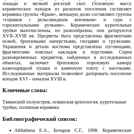
лошади и мелкий рогатый скот. Основную массу
керамических находок из раскопок поселения составляет
керамика группы «Крым», меньшую долю составляют группы
«горшков с рельсовидным венчиком» и «урн с
горизонтальными ручками». Керамические курительные
трубки малочисленны, но разнообразны, они датируются
XVII–XVIII вв. Предметы быта представлены фрагментами
ножей, бронзовыми наперстками, гвоздями и грузилами.
Украшения и детали костюма представлены пуговицами,
фрагментами поясных накладок и перстнями. Серия
разновременных предметов, найденных в исследованных
объектах, включает бронзовую пороховую камору
казнозарядной пушки и каменную плиту с насечками.
Исследованные материалы позволяют датировать поселение
концом XVI – началом XVIII в.
Ключевые слова:
Таманский полуостров, османская археология, курительные
трубки, поливная керамика
Библиографический список:
Айбабина Е.А., Бочаров С.Г., 1998. Керамические