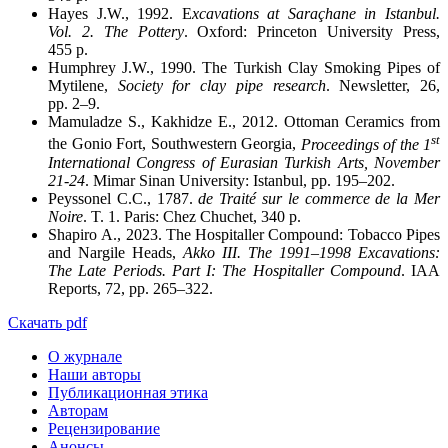
Hayes J.W., 1992. E
xcavations at Saraçhane in Istanbul.
Vol. 2. The Pottery
. Oxford: Princeton University Press,
455 p.
Humphrey J.W., 1990. The Turkish Clay Smoking Pipes of
Mytilene,
Society for clay pipe research
. Newsletter, 26,
pp. 2–9.
Mamuladze S., Kakhidze E., 2012. Ottoman Ceramics from
st
the Gonio Fort, Southwestern Georgia,
Proceedings of the 1
International Congress of Eurasian Turkish Arts, November
21-24
. Mimar Sinan University: Istanbul, pp. 195–202.
Peyssonel C.C., 1787.
de Traité sur le commerce de la Mer
Noire
. T. 1. Paris: Chez Chuchet, 340 p.
Shapiro A., 2023. The Hospitaller Compound: Tobacco Pipes
and Nargile Heads,
Akko III. The 1991–1998 Excavations:
The Late Periods. Part I: The Hospitaller Compound
. IAA
Reports, 72, pp. 265–322.
Скачать pdf
О журнале
Наши авторы
Публикационная этика
Авторам
Рецензирование
Анонсы