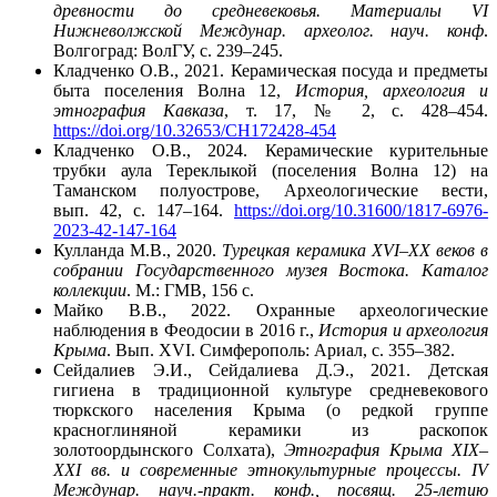
древности до средневековья. Материалы VI
Нижневолжской Междунар. археолог. науч. конф
.
Волгоград: ВолГУ, с. 239–245.
Кладченко О.В., 2021. Керамическая посуда и предметы
быта поселения Волна 12,
История, археология и
этнография Кавказа
, т. 17, № 2, с. 428–454.
https://doi.org/10.32653/CH172428-454
Кладченко О.В., 2024. Керамические курительные
трубки аула Тереклыкой (поселения Волна 12) на
Таманском полуострове, Археологические вести,
вып. 42, с. 147–164.
https://doi.org/10.31600/1817-6976-
2023-42-147-164
Кулланда М.В., 2020.
Турецкая керамика XVI–XX веков в
собрании Государственного музея Востока. Каталог
коллекции
. М.: ГМВ, 156 с.
Майко В.В., 2022. Охранные археологические
наблюдения в Феодосии в 2016 г.,
История
и археология
Крыма
. Вып. ХVI. Симферополь: Ариал, с. 355–382.
Сейдалиев Э.И., Сейдалиева Д.Э., 2021. Детская
гигиена в традиционной культуре средневекового
тюркского населения Крыма (о редкой группе
красноглиняной керамики из раскопок
золотоордынского Солхата),
Этнография Крыма
XIX
–
XXI
вв. и современные этнокультурные процессы. IV
Междунар. науч.-практ. конф., посвящ. 25-летию