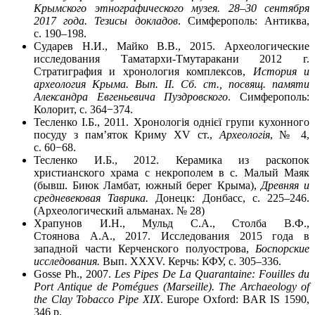
Крымского этнографического музея. 28–30 сентября
2017 года. Тезисы докладов
. Симферополь: Антиква,
с. 190–198.
Сударев Н.И., Майко В.В., 2015. Археологические
исследования Таматархи-Тмутаракани 2012 г.
Стратиграфия и хронология комплексов,
История и
археология Крыма. Вып. II. Сб. ст., посвящ. памяти
Александра Евгеньевича Пуздровского
. Симферополь:
Колорит, с. 364−374.
Тесленко I.Б., 2011. Хронологія однієї групи кухонного
посуду з пам’яток Криму XV ст.,
Археологія
, № 4,
с. 60−68.
Тесленко И.Б., 2012. Керамика из раскопок
христианского храма с некрополем в с. Малый Маяк
(бывш. Биюк Ламбат, южный берег Крыма),
Древняя и
средневековая Таврика.
Донецк: Донбасс, с. 225–246.
(Археологический альманах. № 28)
Храпунов И.Н., Мульд С.А., Столба В.Ф.,
Стоянова А.А., 2017. Исследования 2015 года в
западной части Керченского полуострова,
Боспорские
исследования.
Вып. XXXV. Керчь: КФУ, с. 305–336.
Gosse Ph., 2007.
Les Pipes De La Quarantaine: Fouilles du
Port Antique de Pomégues (Marseille). The Archaeology of
the Clay Tobacco Pipe XIX
. Europe Oxford: BAR IS 1590,
346 p.