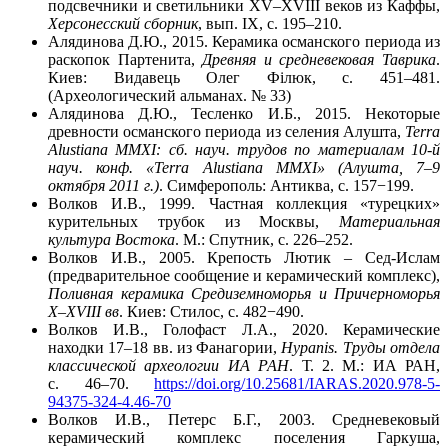
подсвечники и светильники XV–XVIII веков из Каффы,
Херсонесский сборник
, вып. IX, с. 195–210.
Алядинова Д.Ю., 2015. Керамика османского периода из
раскопок Партенита,
Древняя и средневековая Таврика
.
Киев: Видавець Олег Філюк, с. 451–481.
(Археологический альманах. № 33)
Алядинова Д.Ю., Тесленко И.Б., 2015. Некоторые
древности османского периода из селения Алушта,
Terra
Alustiana MMXI: сб. науч. трудов по материалам 10-й
науч. конф. «Terra Alustiana MMXI» (Алушта, 7–9
октября 2011 г.)
. Симферополь: Антиква, с. 157−199.
Волков И.В., 1999. Частная коллекция «турецких»
курительных трубок из Москвы,
Материальная
культура Востока
. М.: Спутник, с. 226–252.
Волков И.В., 2005. Крепость Лютик – Сед-Ислам
(предварительное сообщение и керамический комплекс),
Поливная керамика Средиземноморья и Причерноморья
X–XVIII вв
. Киев: Стилос, с. 482−490.
Волков И.В., Голофаст Л.А., 2020. Керамические
находки 17–18 вв. из Фанагории,
Hypanis. Труды отдела
классической археологии ИА РАН
. Т. 2. М.: ИА РАН,
с. 46–70.
https://doi.org/10.25681/IARAS.2020.978-5-
94375-324-4.46-70
Волков И.В., Петерс Б.Г., 2003. Средневековый
керамический комплекс поселения Гаркуша,