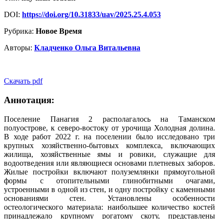
DOI:
https://doi.org/10.31833/uav/2025.25.4.053
Рубрика:
Новое Время
Авторы:
Кладченко Ольга Витальевна
Скачать pdf
Аннотация:
Поселение Панагия 2 располагалось на Таманском
полуострове, к северо-востоку от урочища Холодная долина.
В ходе работ 2022 г. на поселении было исследовано три
крупных хозяйственно-бытовых комплекса, включающих
жилища, хозяйственные ямы и ровики, служащие для
водоотведения или являющиеся основами плетневых заборов.
Жилые постройки включают полуземлянки прямоугольной
формы с отопительными глинобитными очагами,
устроенными в одной из стен, и одну постройку с каменными
основаниями стен. Установлены особенности
остеологического материала: наибольшее количество костей
принадлежало крупному рогатому скоту, представлены