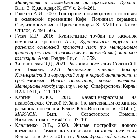
Материалы и исследования по археологии Кубани
.
Вып. 3. Краснодар: КубГУ, с. 244–261.
Галенко А.И., 2005. Гончарное производство и торговля
в османской провинции Кефе, Поливная керамика
Средиземноморья и Причерноморья X–XVIII вв. Киев:
Стилос, с. 493–506.
Гусач И.Р., 2016. Курительные трубки из раскопок
османской крепости Азак,
Курительные трубки из
раскопок османской крепости Азак (по материалам
фонда археологии Азовского музея заповедника): каталог
коллекции
. Азов: Голден Би, с. 18–359.
Зиливинская Э.Д., 2021. Раскопки поселения Соленый II
на Тамани,
XXII Боспорские чтения. Боспор
Киммерийский и варварский мир в период античности и
средневековья. Новые открытия, новые проекты.
Материалы междунар. науч. конф
. Симферополь; Керчь:
ИАК РАН, с. 111–117.
Каргин Ю.Ю., 2016. Казаки-некрасовцы на
правобережье Старой Кубани (по материалам охранных
раскопок поселения Белое Юго-Восточное в 2014 г.),
МАИАСК
. Вып. 8. Севастополь; Тюмень;
Нижневартовск: НижГУ, с. 93–191.
Кладченко О.В., 2020. Жилые постройки нового
времени на Тамани по материалам раскопок поселения
Волна 12 в 2013–2015 гг.,
Волго-Уральский регион от