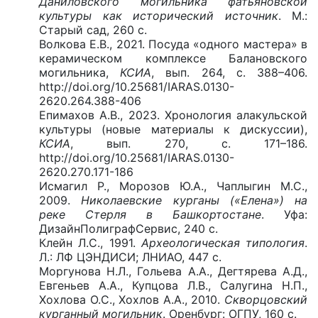
Даниловского могильника фатьяновской
культуры как исторический источник
. М.:
Старый сад, 260 с.
Волкова Е.В., 2021. Посуда «одного мастера» в
керамическом комплексе Балановского
могильника,
КСИА
, вып. 264, с. 388–406.
http://doi.org/10.25681/IARAS.0130-
2620.264.388-406
Епимахов А.В., 2023. Хронология алакульской
культуры (новые материалы к дискуссии),
КСИА
, вып. 270, с. 171–186.
http://doi.org/10.25681/IARAS.0130-
2620.270.171-186
Исмагил Р., Морозов Ю.А., Чаплыгин М.С.,
2009.
Николаевские курганы («Елена») на
реке Стерля в Башкортостане
. Уфа:
ДизайнПолиграфСервис, 240 с.
Клейн Л.С., 1991.
Археологическая типология
.
Л.: ЛФ ЦЭНДИСИ; ЛНИАО, 447 с.
Моргунова Н.Л., Гольева А.А., Дегтярева А.Д.,
Евгеньев А.А., Купцова Л.В., Салугина Н.П.,
Хохлова О.С., Хохлов А.А., 2010.
Скворцовский
курганный могильник
. Оренбург: ОГПУ, 160 с.