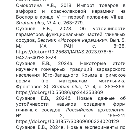
Смокотина А.В., 2018. Импорт товаров в
амфорах и краснолаковой керамики на
Боспор в конце IV — первой половине VII вв.,
Stratum plus
, № 4, с. 263–279.
Суханов Е.В., 2023. Об устойчивости
параметров функциональных частей глиняных
сосудов,
Вестник «История керамики».
Вып. 5.
М.: ИА РАН, с. 8–28.
https://doi.org/10.25681/IARAS.2023.978-5-
94375-401-2.8-28
Суханов Е.В., 2024а. Некоторые итоги
изучения гончарных традиций варварского
населения Юго-Западного Крыма в римское
время (по материалам могильника
Фронтовое 3),
Stratum plus
, № 4, с. 353–369.
https://doi.org/10.55086/sp244353369
Суханов Е.В., 2024б. Новые данные об
устойчивости навыков создания форм
глиняных сосудов,
Российская археология
,
№ 2, с. 195–211.
https://doi.org/10.31857/S0869606324020129
Суханов Е.В., 2024в. Новые эксперименты по