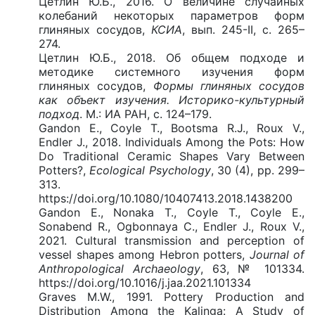
Цетлин Ю.Б., 2016. О величине случайных
колебаний некоторых параметров форм
глиняных сосудов,
КСИА
, вып. 245-II, с. 265–
274.
Цетлин Ю.Б., 2018. Об общем подходе и
методике системного изучения форм
глиняных сосудов,
Формы глиняных сосудов
как объект изучения. Историко-культурный
подход
. М.: ИА РАН, с. 124–179.
Gandon E., Coyle T., Bootsma R.J., Roux V.,
Endler J., 2018. Individuals Among the Pots: How
Do Traditional Ceramic Shapes Vary Between
Potters?,
Ecological Psychology
, 30 (4), pp. 299–
313.
https://doi.org/10.1080/10407413.2018.1438200
Gandon E., Nonaka T., Coyle T., Coyle E.,
Sonabend R., Ogbonnaya C., Endler J., Roux V.,
2021. Cultural transmission and perception of
vessel shapes among Hebron potters,
Journal of
Anthropological Archaeology
, 63, № 101334.
https://doi.org/10.1016/j.jaa.2021.101334
Graves M.W., 1991. Pottery Production and
Distribution Among the Kalinga: A Study of