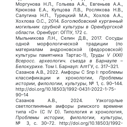
Моргунова Н.Л., Гольева А.А., Евгеньев А.А.,
Крюкова Е.А., Купцова Л.В., Рослякова Н.В.,
Салугина Н.П., Турецкий М.А., Хохлов А.А.,
Хохлова О.С., 2014.
Боголюбовский курганный
могильник срубной культуры в Оренбургской
области
. Оренбург: ОГПУ, 172 с.
Мыльникова Л.Н., Селин Д.В., 2017. Сосуды
одной морфологической традиции (по
материалам андроновской (федоровской)
культуры памятника Тартас‑1),
Труды V (XXI)
Всеросс. археологич. съезда в Барнауле –
Белокурихе.
Том I. Барнаул: АлтГУ, с. 317–321.
Сазанов А.В., 2022. Амфоры C Snp I: проблемы
классификации и хронологии,
Проблемы
истории, филологии, культуры
, № 1, с. 90–144.
http://doi.org/10.18503/1992-0431-2022-1-75-
90–14
Сазанов А.В., 2024. Узкогорлые
светлоглиняные амфоры римского времени
типа «D» (C IV D). Типология и хронология,
Проблемы истории, филологии, культуры
,
№ 3, с. 30–72.
http://doi.org/10.18503/1992-