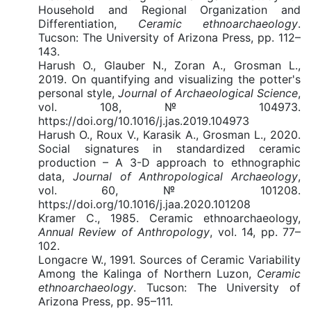
Household and Regional Organization and
Differentiation,
Ceramic ethnoarchaeology
.
Tucson: The University of Arizona Press, pp. 112–
143.
Harush O., Glauber N., Zoran A., Grosman L.,
2019. On quantifying and visualizing the potter's
personal style,
Journal of Archaeological Science
,
vol. 108, № 104973.
https://doi.org/10.1016/j.jas.2019.104973
Harush O., Roux V., Karasik A., Grosman L., 2020.
Social signatures in standardized ceramic
production – A 3-D approach to ethnographic
data,
Journal of Anthropological Archaeology
,
vol. 60, № 101208.
https://doi.org/10.1016/j.jaa.2020.101208
Kramer C., 1985. Ceramic ethnoarchaeology,
Annual Review of Anthropology
, vol. 14, pp. 77–
102.
Longacre W., 1991. Sources of Ceramic Variability
Among the Kalinga of Northern Luzon,
Ceramic
ethnoarchaeology
. Tucson: The University of
Arizona Press, pp. 95–111.