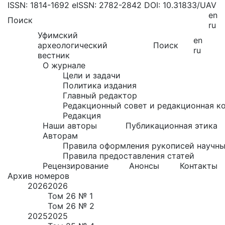
ISSN: 1814-1692
eISSN: 2782-2842
DOI: 10.31833/UAV
en
Поиск
ru
Уфимский
en
археологический
Поиск
ru
вестник
О журнале
Цели и задачи
Политика издания
Главный редактор
Редакционный совет и редакционная к
Редакция
Наши авторы
Публикационная этика
Авторам
Правила оформления рукописей научны
Правила предоставления статей
Рецензирование
Анонсы
Контакты
Архив номеров
2026
2026
Том 26 № 1
Том 26 № 2
2025
2025