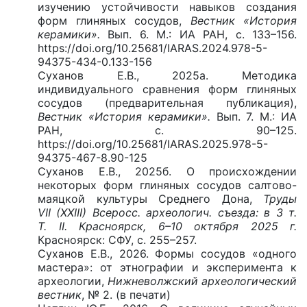
изучению устойчивости навыков создания
форм глиняных сосудов,
Вестник «История
керамики».
Вып. 6. М.: ИА РАН, с. 133–156.
https://doi.org/10.25681/IARAS.2024.978-5-
94375-434-0.133-156
Суханов Е.В., 2025а. Методика
индивидуального сравнения форм глиняных
сосудов (предварительная публикация),
Вестник «История керамики».
Вып. 7. М.: ИА
РАН, с. 90–125.
https://doi.org/10.25681/IARAS.2025.978-5-
94375-467-8.90-125
Суханов Е.В., 2025б. О происхождении
некоторых форм глиняных сосудов салтово-
маяцкой культуры Среднего Дона,
Труды
VII (XXIII) Всеросс. археологич. съезда: в 3 т.
Т. II. Красноярск, 6–10 октября 2025 г.
Красноярск: СФУ, с. 255–257.
Суханов Е.В., 2026. Формы сосудов «одного
мастера»: от этнографии и эксперимента к
археологии,
Нижневолжский археологический
вестник
, № 2. (в печати)